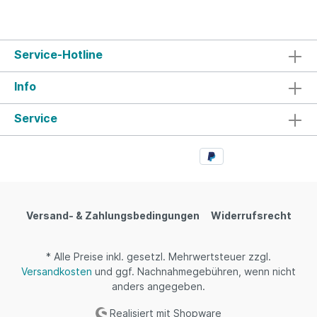
freundliches Kühlmittel R410A wird eingesetzt.
Ausstattung und Besonderheiten MIDA Quick
Wärmepumpen: COP-Wert von bis zu 5,1
Arbeitsbereich von -5°C bis +35°C Gehäuse aus
Service-Hotline
verzinktem Stahl Farbe: RAL 7016 anthrazitgrau
Kühl- und Heizfunktion automatische
Info
Abtaueinrichtung mit Titanwärmetauscher,
hervorragend für Salzwasser und Chlor geeignet
mit LED-Display inkl. Winterabdeckung inkl.
Service
Strömungswächter (Flow Switch) max.
Wassertemperatur (Betrieb) bis +40°C
Kältemittel R410a Manometer Optional mit WiFi-
Adapter erhältlich Der aktuelle Wärmebedarf
sollte vor Auslegung der Wärmepumpe ermittelt
werden, da diese von mehreren Faktoren
abhängig ist.
Versand- & Zahlungsbedingungen
Widerrufsrecht
* Alle Preise inkl. gesetzl. Mehrwertsteuer zzgl.
Versandkosten
und ggf. Nachnahmegebühren, wenn nicht
anders angegeben.
Realisiert mit Shopware